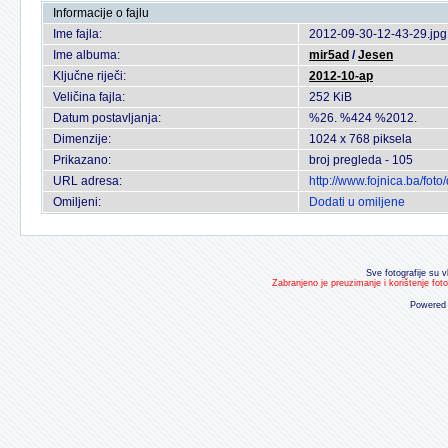
Informacije o fajlu
Ime fajla:
2012-09-30-12-43-29.jpg
Ime albuma:
mir5ad
/
Jesen
Ključne riječi:
2012-10-ap
Veličina fajla:
252 KiB
Datum postavljanja:
%26. %424 %2012.
Dimenzije:
1024 x 768 piksela
Prikazano:
broj pregleda - 105
URL adresa:
http://www.fojnica.ba/fo
Omiljeni:
Dodati u omiljene
Sve fotografije su v
Zabranjeno je preuzimanje i korištenje fot
Powered