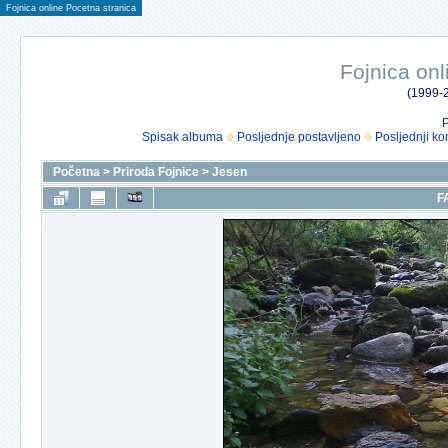
Fojnica online Pocetna stranica
Fojnica onl
(1999-2
P
Spisak albuma
Posljednje postavljeno
Posljednji ko
Početna
>
Priroda Fojnice
>
Jesen
F