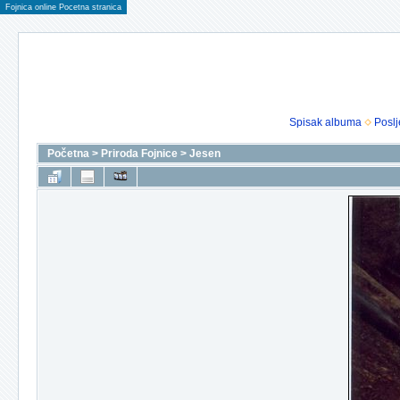
Fojnica online Pocetna stranica
Spisak albuma
Poslj
Početna
>
Priroda Fojnice
>
Jesen