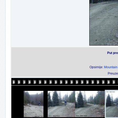
Put pr
Opsirnije:
Mountain 
Preuze