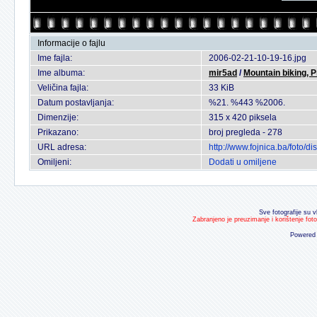
Informacije o fajlu
Ime fajla:
2006-02-21-10-19-16.jpg
Ime albuma:
mir5ad
/
Mountain biking, 
Veličina fajla:
33 KiB
Datum postavljanja:
%21. %443 %2006.
Dimenzije:
315 x 420 piksela
Prikazano:
broj pregleda - 278
URL adresa:
http://www.fojnica.ba/foto/
Omiljeni:
Dodati u omiljene
Sve fotografije su v
Zabranjeno je preuzimanje i korištenje fot
Powered