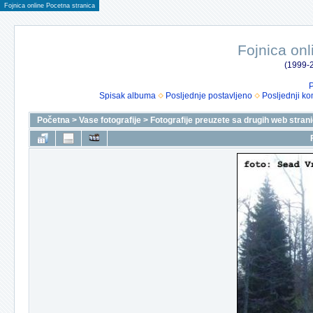
Fojnica online Pocetna stranica
Fojnica onl
(1999-2
P
Spisak albuma
Posljednje postavljeno
Posljednji ko
Početna
>
Vase fotografije
>
Fotografije preuzete sa drugih web stran