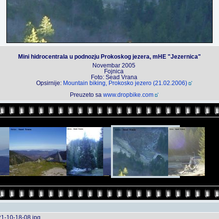
Mini hidrocentrala u podnozju Prokoskog jezera, mHE "Jezernica"
Novembar 2005
Fojnica
Foto: Sead Vrana
Opsirnije:
Mountain biking, Prokosko jezero (21.02.2006)
Preuzeto sa
www.dropbike.com
1-10-18-08.jpg