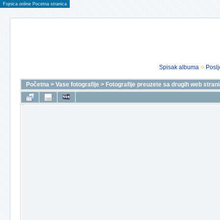
Fojnica online Pocetna stranica
Spisak albuma
Poslj
Početna
>
Vase fotografije
>
Fotografije preuzete sa drugih web stran