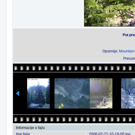
Put pr
Opsirnije:
Mountain 
Preuze
Informacije o fajlu
Ime fajla:
2006-02-21-10-18-00.jpg