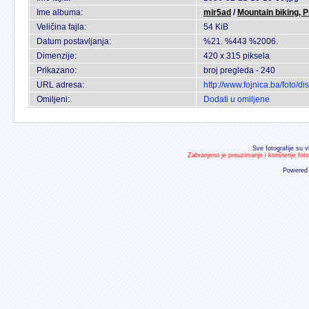
Ime albuma:
mir5ad
/
Mountain biking, 
Veličina fajla:
54 KiB
Datum postavljanja:
%21. %443 %2006.
Dimenzije:
420 x 315 piksela
Prikazano:
broj pregleda - 240
URL adresa:
http://www.fojnica.ba/foto/
Omiljeni:
Dodati u omiljene
Sve fotografije su v
Zabranjeno je preuzimanje i korištenje fot
Powered