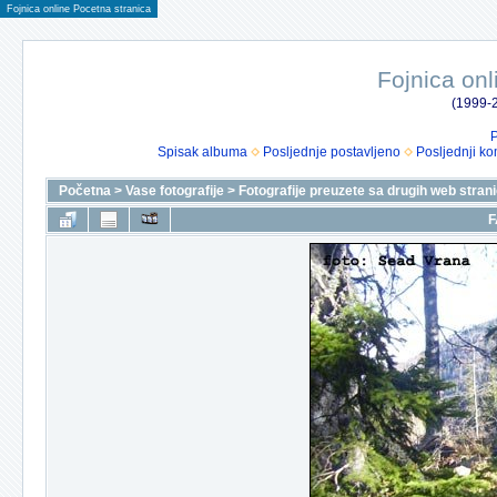
Fojnica online Pocetna stranica
Fojnica onl
(1999-2
P
Spisak albuma
Posljednje postavljeno
Posljednji ko
Početna
>
Vase fotografije
>
Fotografije preuzete sa drugih web stran
F