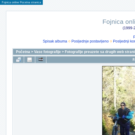
Fojnica online Pocetna stranica
Fojnica onl
(1999-2
P
Spisak albuma
Posljednje postavljeno
Posljednji ko
Početna
>
Vase fotografije
>
Fotografije preuzete sa drugih web stran
F