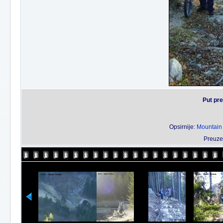
Put pr
Opsirnije:
Mountain 
Preuze