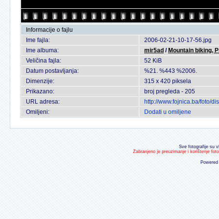
Informacije o fajlu
Ime fajla:
2006-02-21-10-17-56.jpg
Ime albuma:
mir5ad
/
Mountain biking, 
Veličina fajla:
52 KiB
Datum postavljanja:
%21. %443 %2006.
Dimenzije:
315 x 420 piksela
Prikazano:
broj pregleda - 205
URL adresa:
http://www.fojnica.ba/foto/
Omiljeni:
Dodati u omiljene
Sve fotografije su v
Zabranjeno je preuzimanje i korištenje fot
Powered