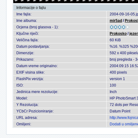
Informacije o fajlu
Ime fajla:
2004-09-16-05.j
Ime albuma:
mir5ad
/
Prokos
Ocjena (broj glasova - 1):
Ključne riječi:
Prokosko
/
jeze
Veličina fajla:
60 KiB
Datum postavljanja:
%16. %325 %20
Dimenzije:
592 x 400 piksel
Prikazano:
broj pregleda - 
Datum vreme originalno:
2004:09:15 16:5
EXIF visina slike:
400 pixels
FlashPix verzija:
version 1
ISO:
100
Jedinica mere rezolucije:
Inch
Model:
HP PhotoSmart 
Y Rezolucija:
72 dots per Reso
YCbCr Pozicioniranje:
Datum Point
URL adresa:
http://www.fojni
Omiljeni:
Dodati u omiljen