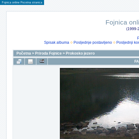
Fojnica online Pocetna stranica
Fojnica onl
(1999-2
P
Spisak albuma
Posljednje postavljeno
Posljednji ko
Početna
>
Priroda Fojnice
>
Prokosko jezero
FA