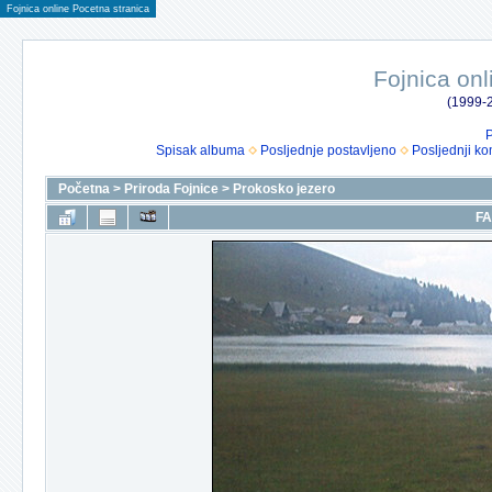
Fojnica online Pocetna stranica
Fojnica onl
(1999-2
P
Spisak albuma
Posljednje postavljeno
Posljednji ko
Početna
>
Priroda Fojnice
>
Prokosko jezero
FA