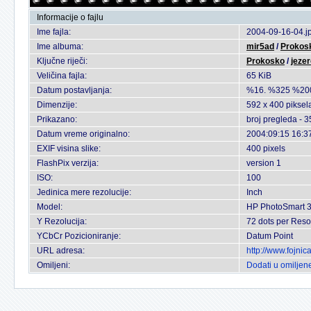
Informacije o fajlu
Ime fajla:
2004-09-16-04.j
Ime albuma:
mir5ad
/
Prokosk
Ključne riječi:
Prokosko
/
jeze
Veličina fajla:
65 KiB
Datum postavljanja:
%16. %325 %20
Dimenzije:
592 x 400 piksel
Prikazano:
broj pregleda - 
Datum vreme originalno:
2004:09:15 16:3
EXIF visina slike:
400 pixels
FlashPix verzija:
version 1
ISO:
100
Jedinica mere rezolucije:
Inch
Model:
HP PhotoSmart 
Y Rezolucija:
72 dots per Reso
YCbCr Pozicioniranje:
Datum Point
URL adresa:
http://www.fojni
Omiljeni:
Dodati u omiljen