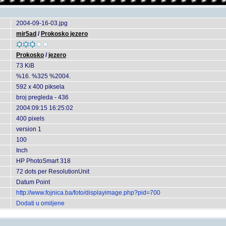
2004-09-16-03.jpg
mir5ad
/
Prokosko jezero
Prokosko
/
jezero
73 KiB
%16. %325 %2004.
592 x 400 piksela
broj pregleda - 436
2004:09:15 16:25:02
400 pixels
version 1
100
Inch
HP PhotoSmart 318
72 dots per ResolutionUnit
Datum Point
http://www.fojnica.ba/foto/displayimage.php?pid=700
Dodati u omiljene