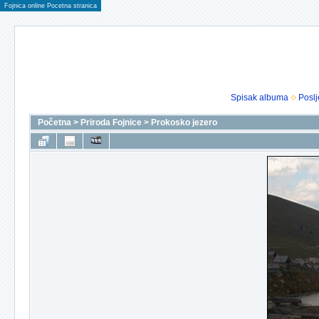
Fojnica online Pocetna stranica
Spisak albuma
Poslj
Početna
>
Priroda Fojnice
>
Prokosko jezero