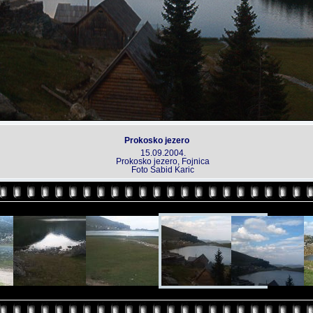
Prokosko jezero
15.09.2004.
Prokosko jezero, Fojnica
Foto Sabid Karic