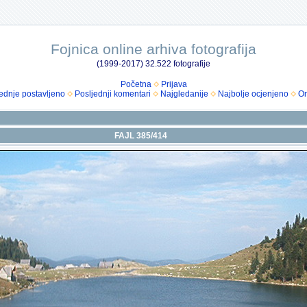
Fojnica online arhiva fotografija
(1999-2017) 32.522 fotografije
Početna
Prijava
ednje postavljeno
Posljednji komentari
Najgledanije
Najbolje ocjenjeno
Om
FAJL 385/414