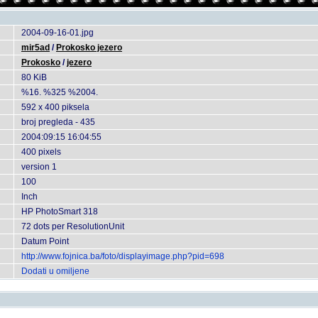
2004-09-16-01.jpg
mir5ad
/
Prokosko jezero
Prokosko
/
jezero
80 KiB
%16. %325 %2004.
592 x 400 piksela
broj pregleda - 435
2004:09:15 16:04:55
400 pixels
version 1
100
Inch
HP PhotoSmart 318
72 dots per ResolutionUnit
Datum Point
http://www.fojnica.ba/foto/displayimage.php?pid=698
Dodati u omiljene