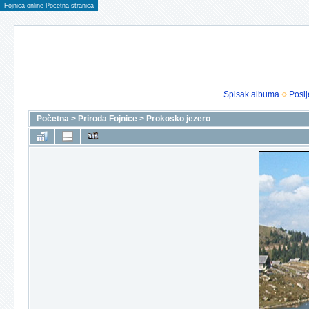
Fojnica online Pocetna stranica
Spisak albuma
Poslj
Početna
>
Priroda Fojnice
>
Prokosko jezero