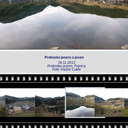
Prokosko jezero u jesen
18.11.2012
Prokosko jezero, Fojnica
Foto: Hazim Cukle