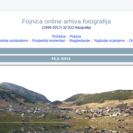
Fojnica online arhiva fotografija
(1999-2017) 32.522 fotografije
Početna
Prijava
ednje postavljeno
Posljednji komentari
Najgledanije
Najbolje ocjenjeno
Om
FAJL 6/414