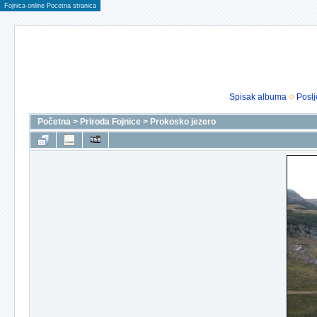
Fojnica online Pocetna stranica
Spisak albuma
Poslj
Početna
>
Priroda Fojnice
>
Prokosko jezero