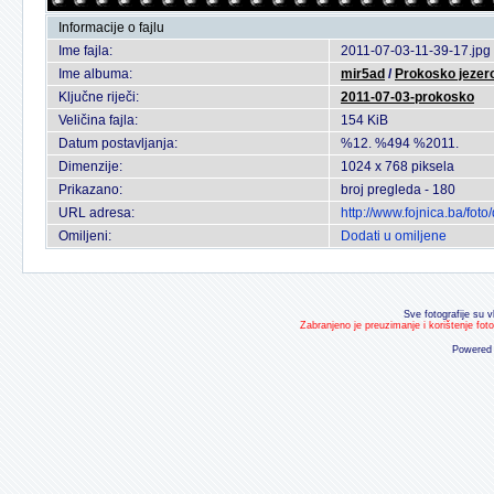
Informacije o fajlu
Ime fajla:
2011-07-03-11-39-17.jpg
Ime albuma:
mir5ad
/
Prokosko jezer
Ključne riječi:
2011-07-03-prokosko
Veličina fajla:
154 KiB
Datum postavljanja:
%12. %494 %2011.
Dimenzije:
1024 x 768 piksela
Prikazano:
broj pregleda - 180
URL adresa:
http://www.fojnica.ba/fo
Omiljeni:
Dodati u omiljene
Sve fotografije su v
Zabranjeno je preuzimanje i korištenje fot
Powered