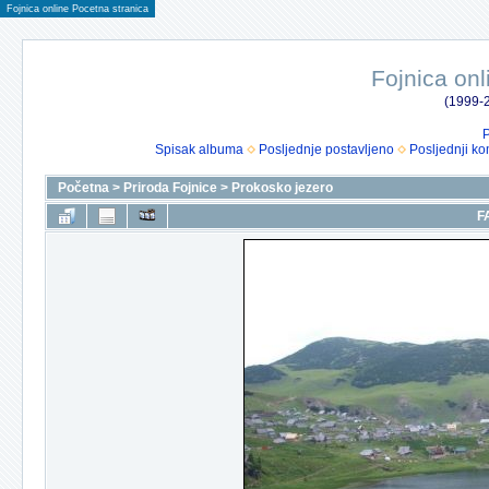
Fojnica online Pocetna stranica
Fojnica onl
(1999-2
P
Spisak albuma
Posljednje postavljeno
Posljednji ko
Početna
>
Priroda Fojnice
>
Prokosko jezero
F