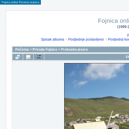
Fojnica online Pocetna stranica
Fojnica onl
(1999-2
P
Spisak albuma
Posljednje postavljeno
Posljednji ko
Početna
>
Priroda Fojnice
>
Prokosko jezero
F