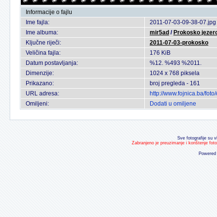
Informacije o fajlu
Ime fajla:
2011-07-03-09-38-07.jpg
Ime albuma:
mir5ad
/
Prokosko jezer
Ključne riječi:
2011-07-03-prokosko
Veličina fajla:
176 KiB
Datum postavljanja:
%12. %493 %2011.
Dimenzije:
1024 x 768 piksela
Prikazano:
broj pregleda - 161
URL adresa:
http://www.fojnica.ba/fo
Omiljeni:
Dodati u omiljene
Sve fotografije su v
Zabranjeno je preuzimanje i korištenje fot
Powered