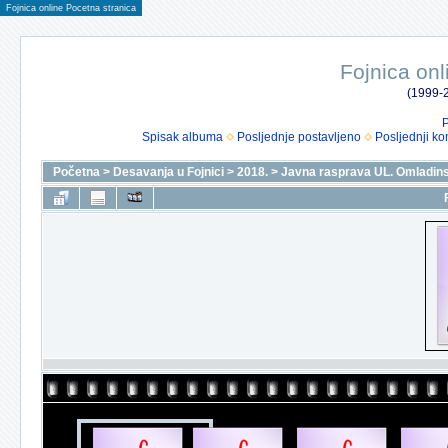
Fojnica online Pocetna stranica
Fojnica onl
(1999-2
P
Spisak albuma
Posljednje postavljeno
Posljednji ko
Početna
>
Desavanja u Fojnici
>
2018.
>
Javna rasprava UL. Omladin