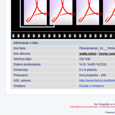
Informacije o fajlu
Ime fajla:
Obavjestenje_UL__Omlad
Ime albuma:
anida.ramic
/
Javna ras
Veličina fajla:
232 KiB
Datum postavljanja:
%16. %495 %2018.
Dimenzije:
0 x 0 piksela
Prikazano:
broj pregleda - 168
URL adresa:
http://www.fojnica.ba/fo
Omiljeni:
Dodati u omiljene
Sve fotografije su v
Zabranjeno je preuzimanje i korištenje fot
Powered