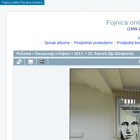
Fojnica online Pocetna stranica
Fojnica onl
(1999-2
P
Spisak albuma
Posljednje postavljeno
Posljednji ko
Početna
>
Desavanja u Fojnici
>
2017.
>
33. Susreti Zija Dizdarevic