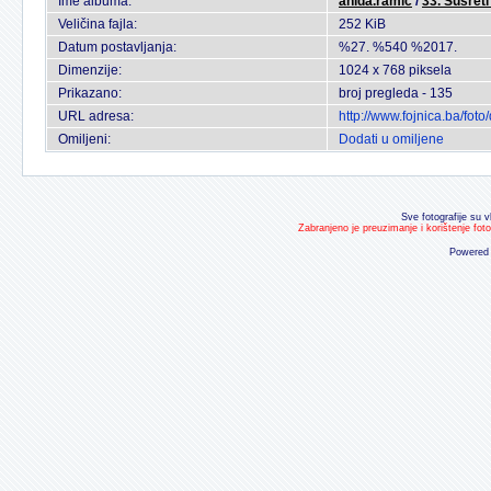
Ime albuma:
anida.ramic
/
33. Susreti
Veličina fajla:
252 KiB
Datum postavljanja:
%27. %540 %2017.
Dimenzije:
1024 x 768 piksela
Prikazano:
broj pregleda - 135
URL adresa:
http://www.fojnica.ba/fo
Omiljeni:
Dodati u omiljene
Sve fotografije su v
Zabranjeno je preuzimanje i korištenje fot
Powered