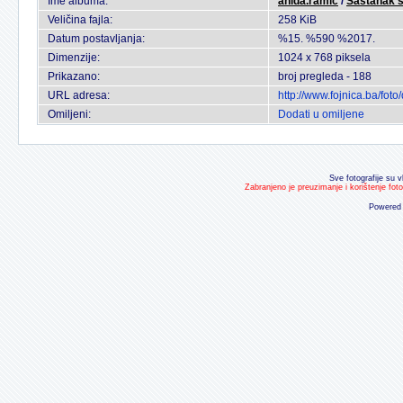
Ime albuma:
anida.ramic
/
Sastanak s
Veličina fajla:
258 KiB
Datum postavljanja:
%15. %590 %2017.
Dimenzije:
1024 x 768 piksela
Prikazano:
broj pregleda - 188
URL adresa:
http://www.fojnica.ba/fo
Omiljeni:
Dodati u omiljene
Sve fotografije su v
Zabranjeno je preuzimanje i korištenje fot
Powered