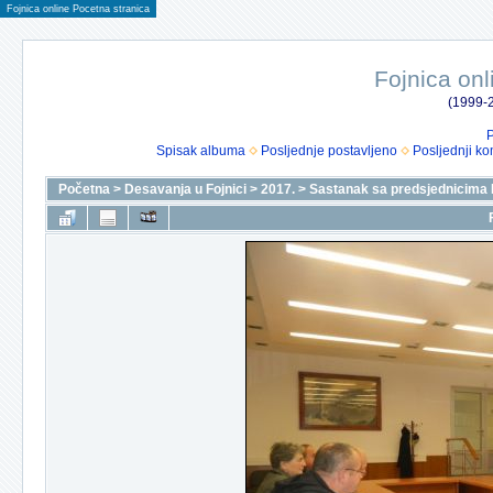
Fojnica online Pocetna stranica
Fojnica onl
(1999-2
P
Spisak albuma
Posljednje postavljeno
Posljednji ko
Početna
>
Desavanja u Fojnici
>
2017.
>
Sastanak sa predsjednicima