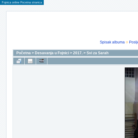
Fojnica online Pocetna stranica
Spisak albuma
Poslj
Početna
>
Desavanja u Fojnici
>
2017.
>
Svi za Sarah