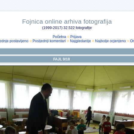
Fojnica online arhiva fotografija
(1999-2017) 32.522 fotografije
Početna
Prijava
ednje postavljeno
Posljednji komentari
Najgledanije
Najbolje ocjenjeno
Om
FAJL 9/18