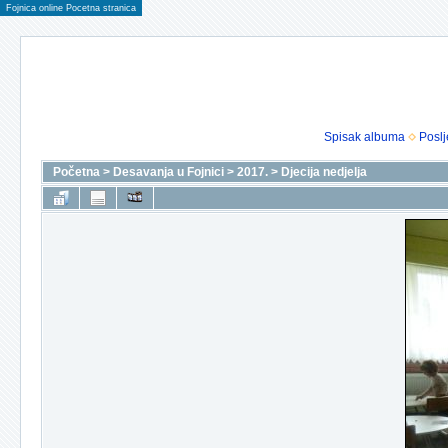
Fojnica online Pocetna stranica
Spisak albuma
Poslj
Početna
>
Desavanja u Fojnici
>
2017.
>
Djecija nedjelja