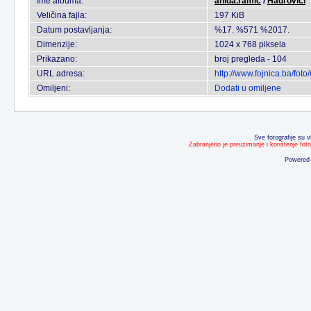
Ime albuma:
anida.ramic
/
Hadrovici
Veličina fajla:
197 KiB
Datum postavljanja:
%17. %571 %2017.
Dimenzije:
1024 x 768 piksela
Prikazano:
broj pregleda - 104
URL adresa:
http://www.fojnica.ba/fo
Omiljeni:
Dodati u omiljene
Sve fotografije su v
Zabranjeno je preuzimanje i korištenje fot
Powered