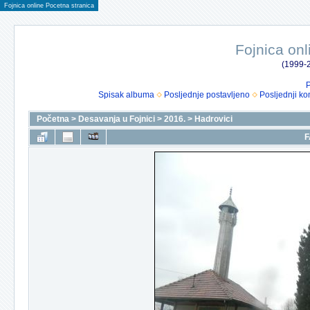
Fojnica online Pocetna stranica
Fojnica onl
(1999-2
P
Spisak albuma
Posljednje postavljeno
Posljednji ko
Početna
>
Desavanja u Fojnici
>
2016.
>
Hadrovici
F