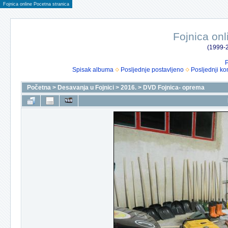
Fojnica online Pocetna stranica
Fojnica onl
(1999-2
P
Spisak albuma
Posljednje postavljeno
Posljednji ko
Početna
>
Desavanja u Fojnici
>
2016.
>
DVD Fojnica- oprema