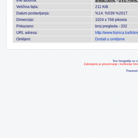
Ime albuma:
anida.ramic
/
DVD Fojni
Veličina fajla:
211 KiB
Datum postavljanja:
%14. %539 %2017.
Dimenzije:
1024 x 768 piksela
Prikazano:
broj pregleda - 202
URL adresa:
http://www.fojnica.ba/fo
Omiljeni:
Dodati u omiljene
Sve fotografije su v
Zabranjeno je preuzimanje i korištenje fot
Powered