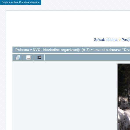
Fojnica online Pocetna stranica
Spisak albuma
Poslj
Početna
>
NVO - Nevladine organizacije (A-Z)
>
Lovacko drustvo "Div