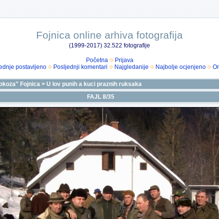
Fojnica online arhiva fotografija
(1999-2017) 32.522 fotografije
Početna
Prijava
ednje postavljeno
Posljednji komentari
Najgledanije
Najbolje ocjenjeno
Om
okoza" Fojnica
>
U lov punih a kuci praznih ruksaka
FAJL 8/35