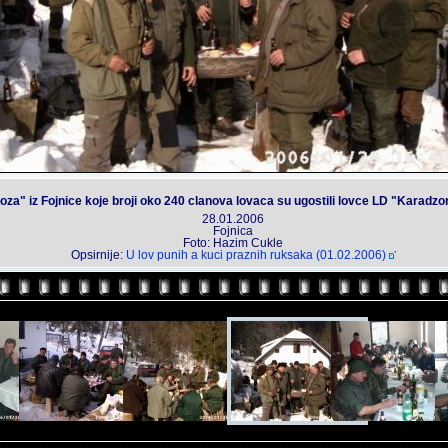
za" iz Fojnice koje broji oko 240 clanova lovaca su ugostili lovce LD "Karadz
28.01.2006
Fojnica
Foto: Hazim Cukle
Opsirnije:
U lov punih a kuci praznih ruksaka (01.02.2006)