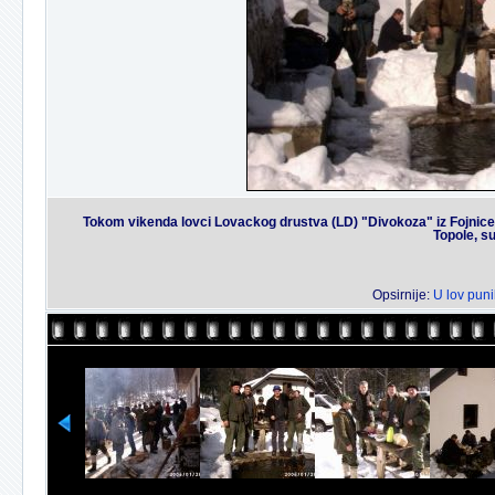
Tokom vikenda lovci Lovackog drustva (LD) "Divokoza" iz Fojnice 
Topole, s
Opsirnije:
U lov puni