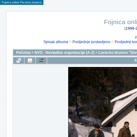
Fojnica online Pocetna stranica
Fojnica onl
(1999-2
P
Spisak albuma
Posljednje postavljeno
Posljednji ko
Početna
>
NVO - Nevladine organizacije (A-Z)
>
Lovacko drustvo "Div
F