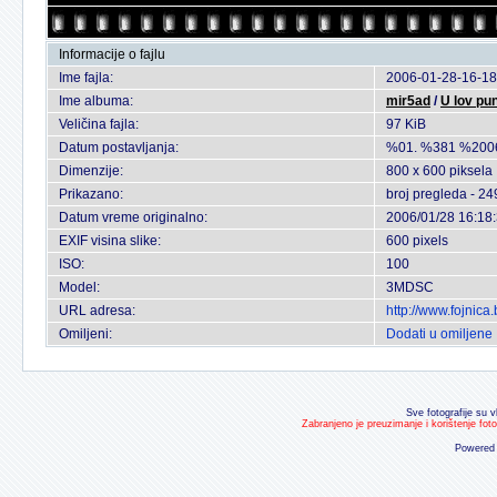
Informacije o fajlu
Ime fajla:
2006-01-28-16-18
Ime albuma:
mir5ad
/
U lov pu
Veličina fajla:
97 KiB
Datum postavljanja:
%01. %381 %200
Dimenzije:
800 x 600 piksela
Prikazano:
broj pregleda - 24
Datum vreme originalno:
2006/01/28 16:18
EXIF visina slike:
600 pixels
ISO:
100
Model:
3MDSC
URL adresa:
http://www.fojnic
Omiljeni:
Dodati u omiljene
Sve fotografije su v
Zabranjeno je preuzimanje i korištenje fot
Powered