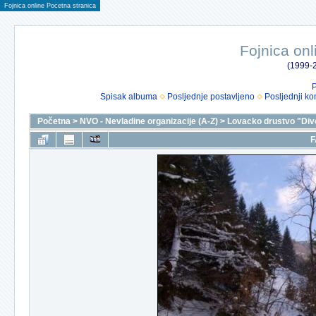
Fojnica online Pocetna stranica
Fojnica onl
(1999-2
P
Spisak albuma
Posljednje postavljeno
Posljednji ko
Početna
>
NVO - Nevladine organizacije (A-Z)
>
Lovacko drustvo "Div
F