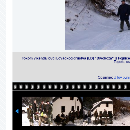
Tokom vikenda lovci Lovackog drustva (LD) "Divokoza" iz Fojnice 
Topole, s
Opsirnije:
U lov puni