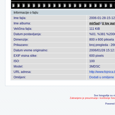
Informacije o fajlu
Ime fajla:
2006-01-28-15-12
Ime albuma:
mir5ad
/
U lov pu
Veličina fajla:
111 KiB
Datum postavljanja:
%01. %381 %200
Dimenzije:
800 x 600 piksela
Prikazano:
broj pregleda - 26
Datum vreme originalno:
2006/01/28 15:12
EXIF visina slike:
600 pixels
ISO:
100
Model:
3MDSC
URL adresa:
http://www.fojnic
Omiljeni:
Dodati u omiljene
Sve fotografije su v
Zabranjeno je preuzimanje i korištenje fot
Powered