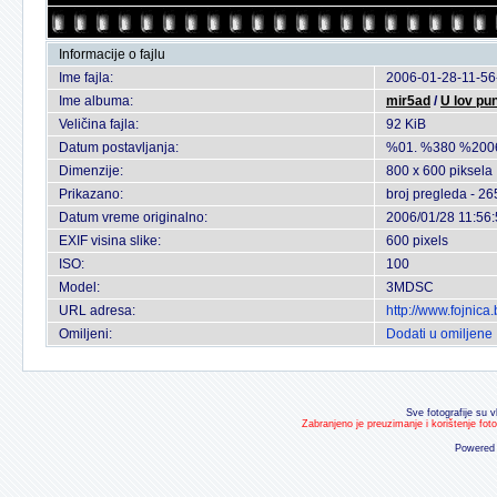
Informacije o fajlu
Ime fajla:
2006-01-28-11-56
Ime albuma:
mir5ad
/
U lov pu
Veličina fajla:
92 KiB
Datum postavljanja:
%01. %380 %200
Dimenzije:
800 x 600 piksela
Prikazano:
broj pregleda - 26
Datum vreme originalno:
2006/01/28 11:56
EXIF visina slike:
600 pixels
ISO:
100
Model:
3MDSC
URL adresa:
http://www.fojnic
Omiljeni:
Dodati u omiljene
Sve fotografije su v
Zabranjeno je preuzimanje i korištenje fot
Powered