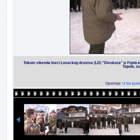
Tokom vikenda lovci Lovackog drustva (LD) "Divokoza" iz Fojnice 
Topole, s
Opsirnije:
U lov puni