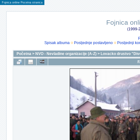
Fojnica online Pocetna stranica
Fojnica onl
(1999-2
P
Spisak albuma
Posljednje postavljeno
Posljednji ko
Početna
>
NVO - Nevladine organizacije (A-Z)
>
Lovacko drustvo "Div
F