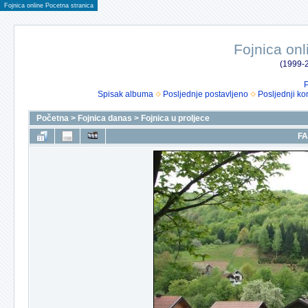
Fojnica online Pocetna stranica
Fojnica onl
(1999-2
P
Spisak albuma
Posljednje postavljeno
Posljednji ko
Početna
>
Fojnica danas
>
Fojnica u proljece
FA