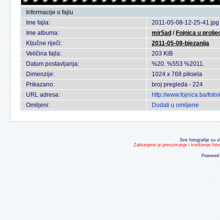
Informacije o fajlu
Ime fajla:
2011-05-08-12-25-41.jpg
Ime albuma:
mir5ad
/
Fojnica u prolje
Ključne riječi:
2011-05-08-bjezanija
Veličina fajla:
203 KiB
Datum postavljanja:
%20. %553 %2011.
Dimenzije:
1024 x 768 piksela
Prikazano:
broj pregleda - 224
URL adresa:
http://www.fojnica.ba/fo
Omiljeni:
Dodati u omiljene
Sve fotografije su v
Zabranjeno je preuzimanje i korištenje fot
Powered