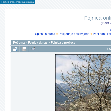
Fojnica online Pocetna stranica
Fojnica onl
(1999-2
P
Spisak albuma
Posljednje postavljeno
Posljednji ko
Početna
>
Fojnica danas
>
Fojnica u proljece
FA