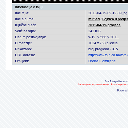
Informacije o fajlu
Ime fajla:
2011-04-19-09-19-09.jpg
Ime albuma:
mir5ad
/
Fojnica u prolje
Ključne riječi:
2011-04-19-proljece
Veličina fajla:
242 KiB
Datum postavljanja:
%19. %566 %2011.
Dimenzije:
1024 x 768 piksela
Prikazano:
broj pregleda - 315
URL adresa:
http://www.fojnica.ba/fo
Omiljeni:
Dodati u omiljene
Sve fotografije su v
Zabranjeno je preuzimanje i korištenje fot
Powered