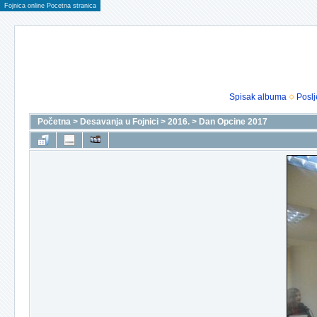
Fojnica online Pocetna stranica
Spisak albuma
Poslj
Početna
>
Desavanja u Fojnici
>
2016.
>
Dan Opcine 2017