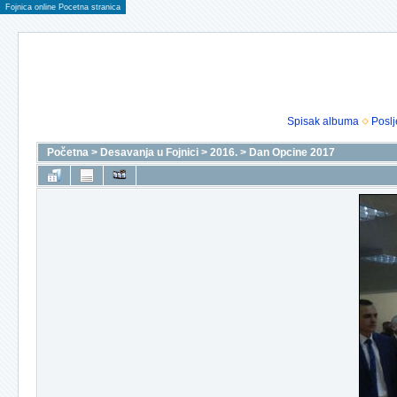
Fojnica online Pocetna stranica
Spisak albuma
Poslj
Početna
>
Desavanja u Fojnici
>
2016.
>
Dan Opcine 2017