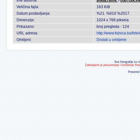
Ime albuma:
anida.ramic
/
Dan Opcin
Veličina fajla:
163 KiB
Datum postavljanja:
%21. %610 %2017.
Dimenzije:
1024 x 768 piksela
Prikazano:
broj pregleda - 124
URL adresa:
http://www.fojnica.ba/fo
Omiljeni:
Dodati u omiljene
Sve fotografije su v
Zabranjeno je preuzimanje i korištenje fot
Powered