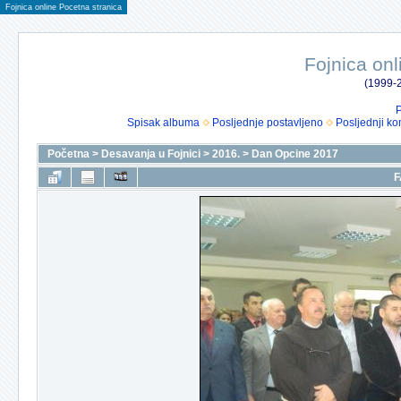
Fojnica online Pocetna stranica
Fojnica onl
(1999-2
P
Spisak albuma
Posljednje postavljeno
Posljednji ko
Početna
>
Desavanja u Fojnici
>
2016.
>
Dan Opcine 2017
F