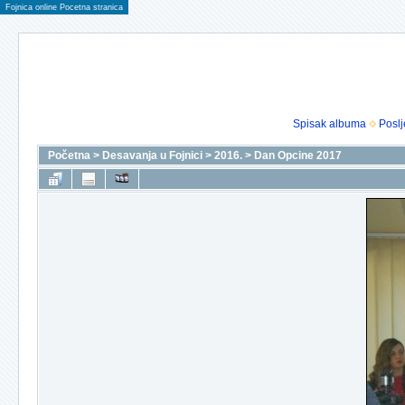
Fojnica online Pocetna stranica
Spisak albuma
Poslj
Početna
>
Desavanja u Fojnici
>
2016.
>
Dan Opcine 2017