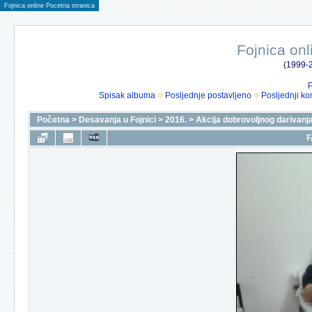
Fojnica online Pocetna stranica
Fojnica onl
(1999-2
P
Spisak albuma
Posljednje postavljeno
Posljednji ko
Početna
>
Desavanja u Fojnici
>
2016.
>
Akcija dobrovoljnog darivanja
F