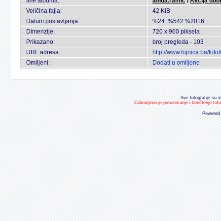
Ime albuma:
anida.ramic
/
Akcija dobr
Veličina fajla:
42 KiB
Datum postavljanja:
%24. %542 %2016.
Dimenzije:
720 x 960 piksela
Prikazano:
broj pregleda - 103
URL adresa:
http://www.fojnica.ba/fo
Omiljeni:
Dodati u omiljene
Sve fotografije su v
Zabranjeno je preuzimanje i korištenje fot
Powered