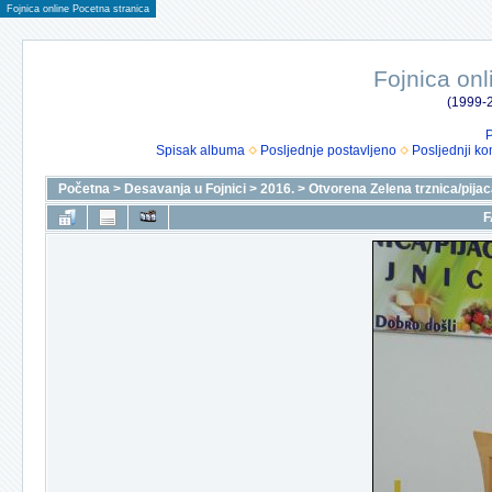
Fojnica online Pocetna stranica
Fojnica onl
(1999-2
P
Spisak albuma
Posljednje postavljeno
Posljednji ko
Početna
>
Desavanja u Fojnici
>
2016.
>
Otvorena Zelena trznica/pija
F