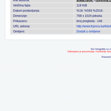
Ime albuma:
anida.ramic
/
Otvorena Z
Veličina fajla:
118 KiB
Datum postavljanja:
%18. %593 %2016.
Dimenzije:
768 x 1024 piksela
Prikazano:
broj pregleda - 146
URL adresa:
http://www.fojnica.ba/fo
Omiljeni:
Dodati u omiljene
Sve fotografije su v
Zabranjeno je preuzimanje i korištenje fot
Powered