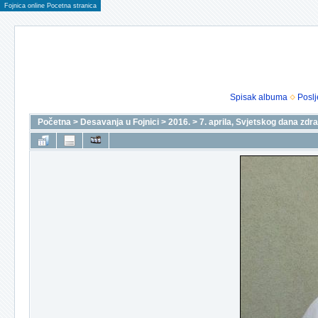
Fojnica online Pocetna stranica
Spisak albuma
Poslj
Početna
>
Desavanja u Fojnici
>
2016.
>
7. aprila, Svjetskog dana zdra