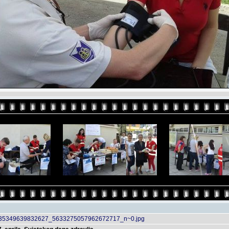
35349639832627_5633275057962672717_n~0.jpg