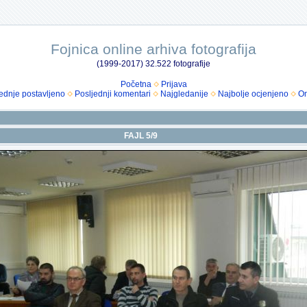
Fojnica online arhiva fotografija
(1999-2017) 32.522 fotografije
Početna
Prijava
ednje postavljeno
Posljednji komentari
Najgledanije
Najbolje ocjenjeno
Om
FAJL 5/9