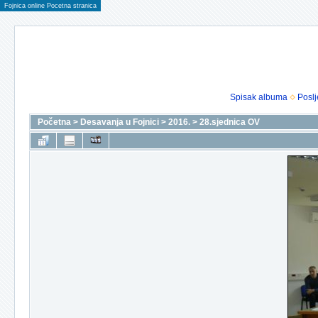
Fojnica online Pocetna stranica
Spisak albuma
Poslj
Početna
>
Desavanja u Fojnici
>
2016.
>
28.sjednica OV