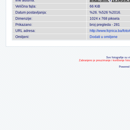
Ime albuma:
anida.ramic
/
28.sjednic
Veličina fajla:
66 KiB
Datum postavljanja:
%26. %526 %2016.
Dimenzije:
1024 x 768 piksela
Prikazano:
broj pregleda - 281
URL adresa:
http://www.fojnica.ba/fo
Omiljeni:
Dodati u omiljene
Sve fotografije su v
Zabranjeno je preuzimanje i korištenje fot
Powered