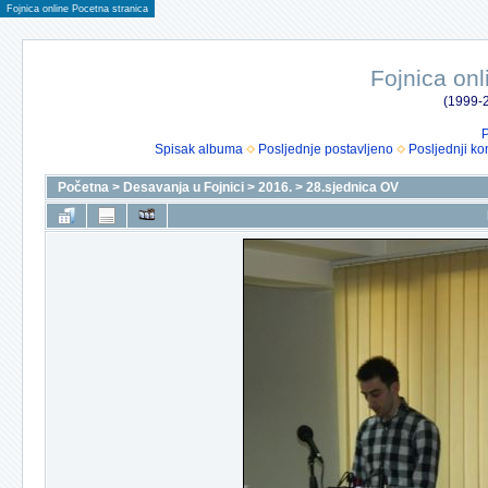
Fojnica online Pocetna stranica
Fojnica onl
(1999-2
P
Spisak albuma
Posljednje postavljeno
Posljednji ko
Početna
>
Desavanja u Fojnici
>
2016.
>
28.sjednica OV