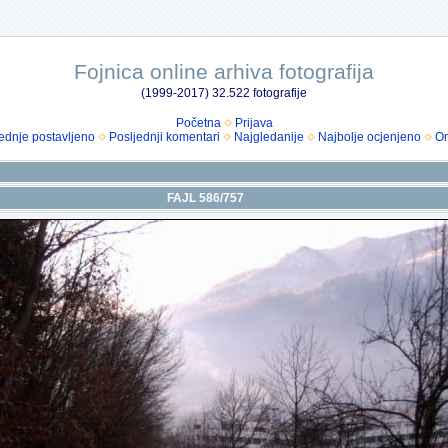
Fojnica online arhiva fotografija
(1999-2017) 32.522 fotografije
Početna
Prijava
ednje postavljeno
Posljednji komentari
Najgledanije
Najbolje ocjenjeno
Om
FAJL 586/757