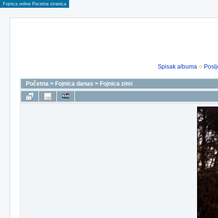
Fojnica online Pocetna stranica
Spisak albuma
Poslj
Početna
>
Fojnica danas
>
Fojnica zimi