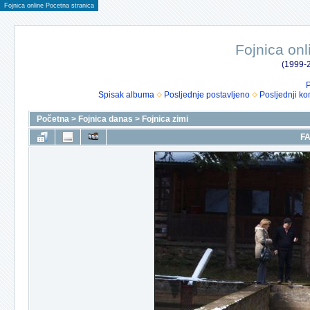
Fojnica online Pocetna stranica
Fojnica onl
(1999-2
P
Spisak albuma
Posljednje postavljeno
Posljednji ko
Početna
>
Fojnica danas
>
Fojnica zimi
FA