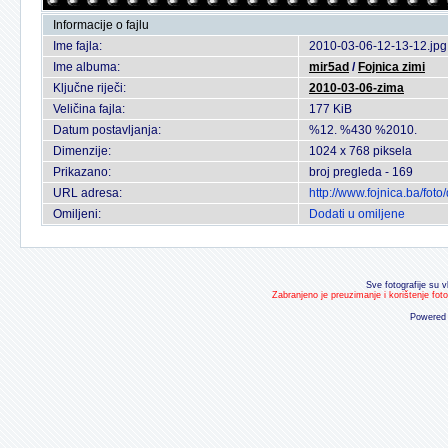
Informacije o fajlu
Ime fajla:
2010-03-06-12-13-12.jpg
Ime albuma:
mir5ad
/
Fojnica zimi
Ključne riječi:
2010-03-06-zima
Veličina fajla:
177 KiB
Datum postavljanja:
%12. %430 %2010.
Dimenzije:
1024 x 768 piksela
Prikazano:
broj pregleda - 169
URL adresa:
http://www.fojnica.ba/fo
Omiljeni:
Dodati u omiljene
Sve fotografije su v
Zabranjeno je preuzimanje i korištenje fot
Powered