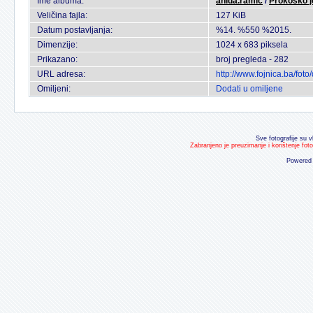
Ime albuma:
anida.ramic
/
Prokosko j
Veličina fajla:
127 KiB
Datum postavljanja:
%14. %550 %2015.
Dimenzije:
1024 x 683 piksela
Prikazano:
broj pregleda - 282
URL adresa:
http://www.fojnica.ba/fo
Omiljeni:
Dodati u omiljene
Sve fotografije su v
Zabranjeno je preuzimanje i korištenje fot
Powered