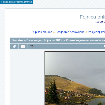
Fojnica online Pocetna stranica
Fojnica onl
(1999-2
P
Spisak albuma
Posljednje postavljeno
Posljednji ko
Početna
>
Desavanja u Fojnici
>
2015.
>
Prokosko jezero-prezentacija