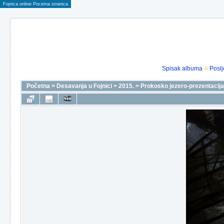
Fojnica online Pocetna stranica
Spisak albuma
Poslj
Početna
>
Desavanja u Fojnici
>
2015.
>
Prokosko jezero-prezentacija