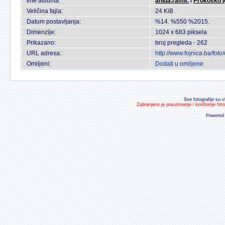
Ime albuma:
anida.ramic
/
Prokosko j
Veličina fajla:
24 KiB
Datum postavljanja:
%14. %550 %2015.
Dimenzije:
1024 x 683 piksela
Prikazano:
broj pregleda - 262
URL adresa:
http://www.fojnica.ba/fo
Omiljeni:
Dodati u omiljene
Sve fotografije su v
Zabranjeno je preuzimanje i korištenje fot
Powered