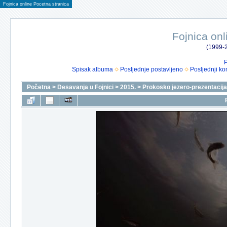
Fojnica online Pocetna stranica
Fojnica onl
(1999-2
P
Spisak albuma
Posljednje postavljeno
Posljednji ko
Početna
>
Desavanja u Fojnici
>
2015.
>
Prokosko jezero-prezentacija