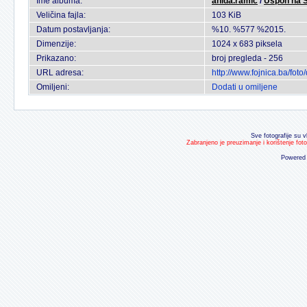
Ime albuma:
anida.ramic
/
Uspon na S
Veličina fajla:
103 KiB
Datum postavljanja:
%10. %577 %2015.
Dimenzije:
1024 x 683 piksela
Prikazano:
broj pregleda - 256
URL adresa:
http://www.fojnica.ba/fo
Omiljeni:
Dodati u omiljene
Sve fotografije su v
Zabranjeno je preuzimanje i korištenje fot
Powered