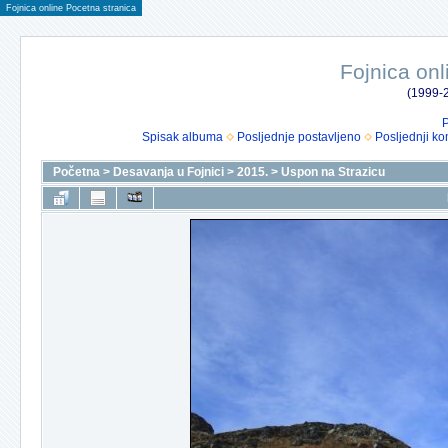
Fojnica online Pocetna stranica
Fojnica onl
(1999-2
P
Spisak albuma
Posljednje postavljeno
Posljednji ko
Početna
>
Desavanja u Fojnici
>
2015.
>
Uspon na Strazicu