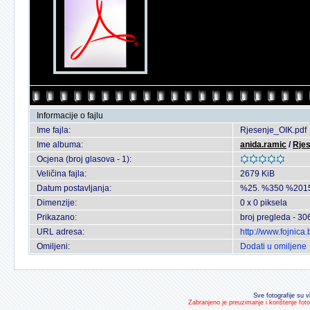
Informacije o fajlu
Ime fajla:
Rjesenje_OIK.pdf
Ime albuma:
anida.ramic
/
Rjes
Ocjena (broj glasova - 1):
Veličina fajla:
2679 KiB
Datum postavljanja:
%25. %350 %201
Dimenzije:
0 x 0 piksela
Prikazano:
broj pregleda - 30
URL adresa:
http://www.fojnic
Omiljeni:
Dodati u omiljene
Sve fotografije su v
Zabranjeno je preuzimanje i korištenje fot