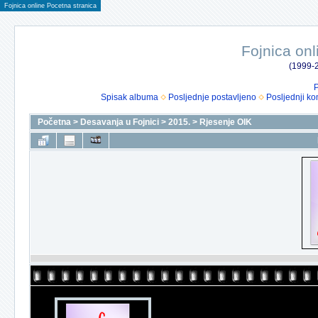
Fojnica online Pocetna stranica
Fojnica onl
(1999-2
P
Spisak albuma
Posljednje postavljeno
Posljednji ko
Početna
>
Desavanja u Fojnici
>
2015.
>
Rjesenje OIK