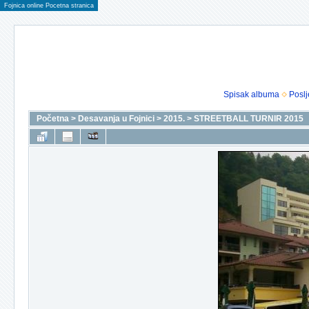
Fojnica online Pocetna stranica
Spisak albuma
Poslj
Početna
>
Desavanja u Fojnici
>
2015.
>
STREETBALL TURNIR 2015