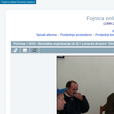
Fojnica online Pocetna stranica
Fojnica onl
(1999-2
P
Spisak albuma
Posljednje postavljeno
Posljednji ko
Početna
>
NVO - Nevladine organizacije (A-Z)
>
Lovacko drustvo "Div