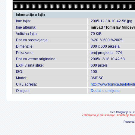
Informacije o fajlu
Ime fajla:
2005-12-18-10-42-58.jpg
Ime albuma:
mir5ad
/
Tomislav Milicev
Veličina fajla:
70 KiB
Datum postavljanja:
%20. %600 %2005.
Dimenzije:
800 x 600 piksela
Prikazano:
broj pregleda - 274
Datum vreme originalno:
2005/12/18 10:42:58
EXIF visina slike:
600 pixels
ISO:
100
Model:
3MDSC
URL adresa:
http://www.fojnica.ba/foto
Omiljeni:
Dodati u omiljene
Sve fotografije su v
Zabranjeno je preuzimanje i korištenje fot
Powered