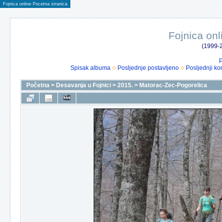
Fojnica online Pocetna stranica
Fojnica onl
(1999-2
P
Spisak albuma
Posljednje postavljeno
Posljednji ko
Početna
>
Desavanja u Fojnici
>
2015.
>
Matorac-Zec-Pogorelica