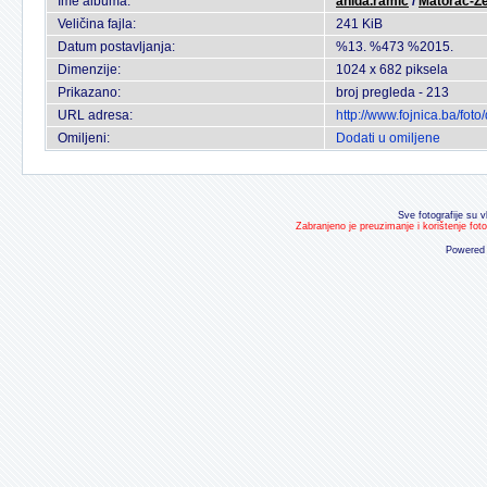
Ime albuma:
anida.ramic
/
Matorac-Ze
Veličina fajla:
241 KiB
Datum postavljanja:
%13. %473 %2015.
Dimenzije:
1024 x 682 piksela
Prikazano:
broj pregleda - 213
URL adresa:
http://www.fojnica.ba/fo
Omiljeni:
Dodati u omiljene
Sve fotografije su v
Zabranjeno je preuzimanje i korištenje fot
Powered