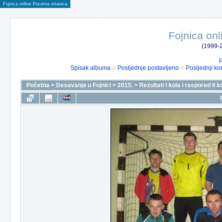
Fojnica online Pocetna stranica
Fojnica onl
(1999-2
P
Spisak albuma
Posljednje postavljeno
Posljednji ko
Početna
>
Desavanja u Fojnici
>
2015.
>
Rezultati I kola i raspored II