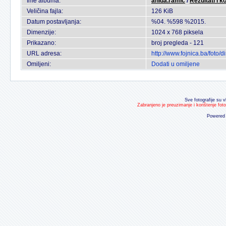
Ime albuma:
anida.ramic
/
Rezultati I k
Veličina fajla:
126 KiB
Datum postavljanja:
%04. %598 %2015.
Dimenzije:
1024 x 768 piksela
Prikazano:
broj pregleda - 121
URL adresa:
http://www.fojnica.ba/foto
Omiljeni:
Dodati u omiljene
Sve fotografije su v
Zabranjeno je preuzimanje i korištenje fot
Powered