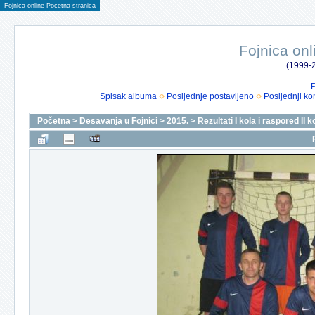
Fojnica online Pocetna stranica
Fojnica onl
(1999-2
P
Spisak albuma
Posljednje postavljeno
Posljednji ko
Početna
>
Desavanja u Fojnici
>
2015.
>
Rezultati I kola i raspored II