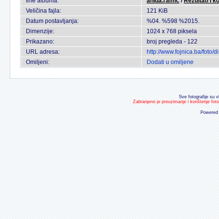
Ime albuma:
anida.ramic
/
Rezultati I k
Veličina fajla:
121 KiB
Datum postavljanja:
%04. %598 %2015.
Dimenzije:
1024 x 768 piksela
Prikazano:
broj pregleda - 122
URL adresa:
http://www.fojnica.ba/foto
Omiljeni:
Dodati u omiljene
Sve fotografije su v
Zabranjeno je preuzimanje i korištenje fot
Powered