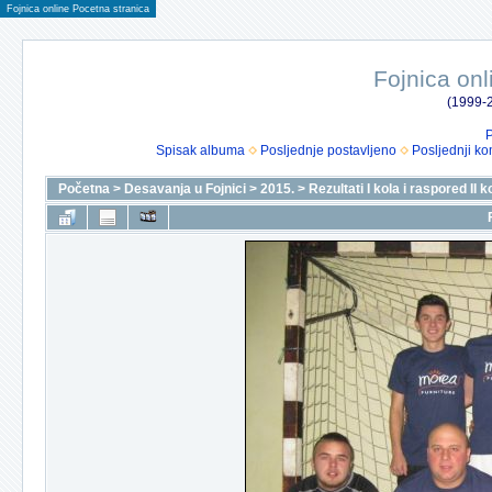
Fojnica online Pocetna stranica
Fojnica onl
(1999-2
P
Spisak albuma
Posljednje postavljeno
Posljednji ko
Početna
>
Desavanja u Fojnici
>
2015.
>
Rezultati I kola i raspored II