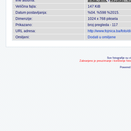
Ime albuma:
anida.ramic
/
Rezultati I k
Veličina fajla:
147 KiB
Datum postavljanja:
%04. %598 %2015.
Dimenzije:
1024 x 768 piksela
Prikazano:
broj pregleda - 117
URL adresa:
http://www.fojnica.ba/foto
Omiljeni:
Dodati u omiljene
Sve fotografije su v
Zabranjeno je preuzimanje i korištenje fot
Powered