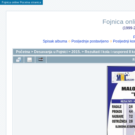
Fojnica online Pocetna stranica
Fojnica onl
(1999-2
P
Spisak albuma
Posljednje postavljeno
Posljednji ko
Početna
>
Desavanja u Fojnici
>
2015.
>
Rezultati I kola i raspored II
F