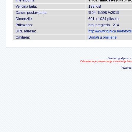
Ime albuma:
anida.ramic
/
Rezultati I k
Veličina fajla:
138 KiB
Datum postavljanja:
%04. %598 %2015.
Dimenzije:
691 x 1024 piksela
Prikazano:
broj pregleda - 214
URL adresa:
http://www.fojnica.ba/foto
Omiljeni:
Dodati u omiljene
Sve fotografije su v
Zabranjeno je preuzimanje i korištenje fot
Powered