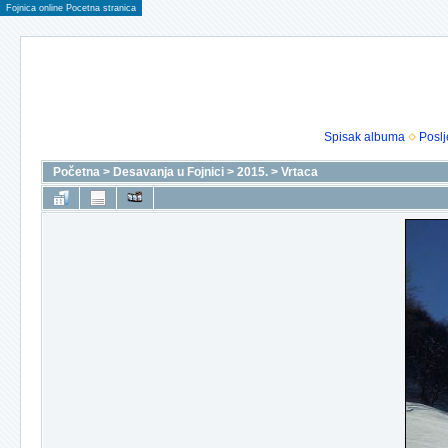
Fojnica online Pocetna stranica
Spisak albuma
Poslj
Početna
>
Desavanja u Fojnici
>
2015.
>
Vrtaca