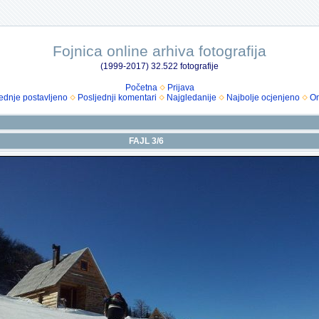
Fojnica online arhiva fotografija
(1999-2017) 32.522 fotografije
Početna
Prijava
ednje postavljeno
Posljednji komentari
Najgledanije
Najbolje ocjenjeno
Om
FAJL 3/6